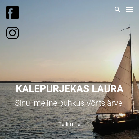
KALEPURJEKAS LAURA
Sinu imeline puhkus Võrtsjärvel
Tellimine